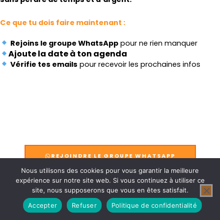
Ce que tu dois faire maintenant :
Rejoins le groupe WhatsApp
pour ne rien manquer
Ajoute la date à ton agenda
Vérifie tes emails
pour recevoir les prochaines infos
00
00
00
00
Jours
Heures
Minutes
Secondes
REJOINDRE LE GROUPE WHATSAPP
Nous utilisons des cookies pour vous garantir la meilleure
expérience sur notre site web. Si vous continuez à utiliser ce
site, nous supposerons que vous en êtes satisfait.
Accepter
Refuser
Politique de confidentialité